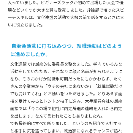
入っていました。ビギナーズラックか初めて出場した大会で優
勝などいくつか大きな賞も受賞しました。弁論部で培ったスピ
ーチスキルは、文化連盟の活動で大勢の前で話をするときに大
いに役立ちました。
―― 自治会活動に打ち込みつつ、就職活動はどのよう
に進めましたか。
文化連盟では最終的に委員長を務めました。学内でいろんな
活動をしていたため、それなりに顔と名前が知られるように
なり、そのおかげか就職氷河期だったにもかかわらず、たく
さんの卒業生から「ウチの会社に来ないか」「就職試験だけ
でも受けてくれ」とお誘いをいただきました。とりあえず面
接を受けてみるとトントン拍子に進み、大手証券会社の最終
面接では「今この場で他社に内定辞退の連絡を入れたら内定
を出します」なんて言われたこともありましたね。
でも最終的にすべて断りました。というのも紹介で入社する
と相手に気を遣ってしまい、政治家になれるチャンスが訪れ