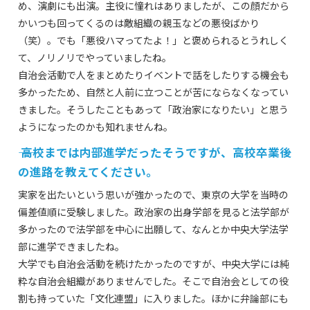
め、演劇にも出演。主役に憧れはありましたが、この顔だから
かいつも回ってくるのは敵組織の親玉などの悪役ばかり
（笑）。でも「悪役ハマってたよ！」と褒められるとうれしく
て、ノリノリでやっていましたね。
自治会活動で人をまとめたりイベントで話をしたりする機会も
多かったため、自然と人前に立つことが苦にならなくなってい
きました。そうしたこともあって「政治家になりたい」と思う
ようになったのかも知れませんね。
―― 高校までは内部進学だったそうですが、高校卒業後
の進路を教えてください。
実家を出たいという思いが強かったので、東京の大学を当時の
偏差値順に受験しました。政治家の出身学部を見ると法学部が
多かったので法学部を中心に出願して、なんとか中央大学法学
部に進学できましたね。
大学でも自治会活動を続けたかったのですが、中央大学には純
粋な自治会組織がありませんでした。そこで自治会としての役
割も持っていた「文化連盟」に入りました。ほかに弁論部にも