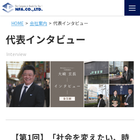
HOME
会社案内
代表インタビュー
HOME
代表インタビュー
サービス紹介
Interview
NFAの特徴
会社案内
採用情報
お問い合わせ
【第1回】「社会を変えたい、時