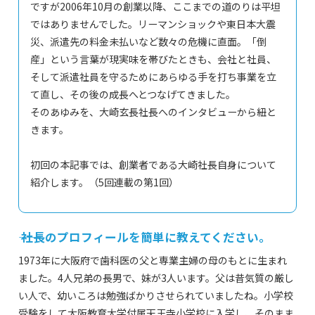
ですが2006年10月の創業以降、ここまでの道のりは平坦
ではありませんでした。リーマンショックや東日本大震
災、派遣先の料金未払いなど数々の危機に直面。「倒
産」という言葉が現実味を帯びたときも、会社と社員、
そして派遣社員を守るためにあらゆる手を打ち事業を立
て直し、その後の成長へとつなげてきました。
そのあゆみを、大崎玄長社長へのインタビューから紐と
きます。
初回の本記事では、創業者である大崎社長自身について
紹介します。（5回連載の第1回）
―― 社長のプロフィールを簡単に教えてください。
1973年に大阪府で歯科医の父と専業主婦の母のもとに生まれ
ました。4人兄弟の長男で、妹が3人います。父は昔気質の厳し
い人で、幼いころは勉強ばかりさせられていましたね。小学校
受験をして大阪教育大学付属天王寺小学校に入学し、そのまま