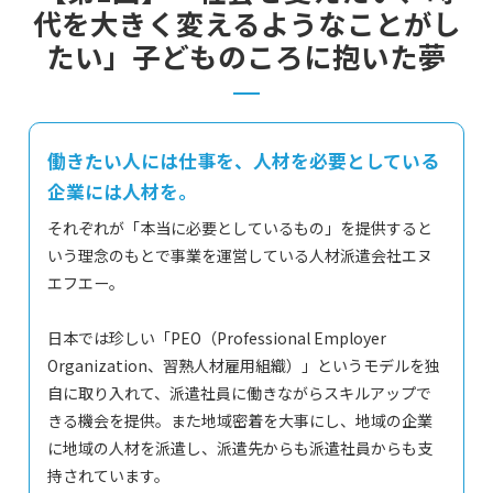
代を大きく変えるようなことがし
人財をお求めの企業様もお仕事をお探しの個人の方も
たい」子どものころに抱いた夢
こちらからお問い合わせください
お問い合わせフォーム
03-3735-0903
働きたい人には仕事を、人材を必要としている
お電話でのお問い合わせ
企業には人材を。
それぞれが「本当に必要としているもの」を提供すると
いう理念のもとで事業を運営している人材派遣会社エヌ
エフエー。
日本では珍しい「PEO（Professional Employer
Organization、習熟人材雇用組織）」というモデルを独
自に取り入れて、派遣社員に働きながらスキルアップで
きる機会を提供。また地域密着を大事にし、地域の企業
に地域の人材を派遣し、派遣先からも派遣社員からも支
持されています。