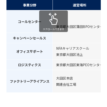
事業分野
運営場所
会社案内
採用情報
コールセンター
東京都大田区蒲田BPOセンター
スクロールできます
キャンペーンセールス
お問い合わせ
NFAキャリアスクール
オフィスサポート
東京都大田区池上
人財をお求めの企業様もお仕事をお探しの個人の方も
こちらからお問い合わせください
ロジスティクス
東京都大田区東海PEOセンター
お問い合わせフォーム
大田区本店
ファクトリーアライアンス
関連会社工場
03-3735-0903
お電話でのお問い合わせ