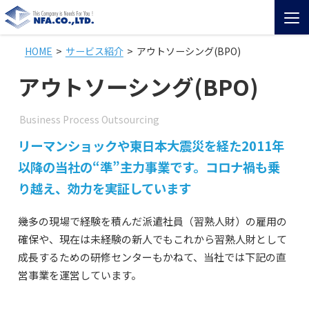
HOME
サービス紹介
アウトソーシング(BPO)
HOME
アウトソーシング(BPO)
サービス紹介
Business Process Outsourcing
人材派遣･紹介(HRM)
リーマンショックや東日本大震災を経た2011年
以降の当社の“準”主力事業です。コロナ禍も乗
アウトソーシング(BPO)
り越え、効力を実証しています
職業訓練・セミナー・個別指導
幾多の現場で経験を積んだ派遣社員（習熟人財）の雇用の
確保や、現在は未経験の新人でもこれから習熟人財として
アライアンス・経営支援
成長するための研修センターもかねて、当社では下記の直
営事業を運営しています。
NFAの特徴