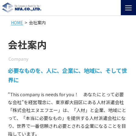
HOME
会社案内
HOME
会社案内
サービス紹介
Company
NFAの特徴
必要なものを、人に、企業に、地域に、そして世
会社案内
界に
3MINUTE NFA
“This company is needs for you！ あなたにとって必要
な会社”を経営理念に、東京都大田区にある人材派遣会社
「株式会社エヌエフエー」は、「人材」と企業、地域にと
代表挨拶
って、「本当に必要なもの」を提供する人材派遣会社にな
り、世界で一番信頼され必要とされる企業になることを目
会社概要
指しています。